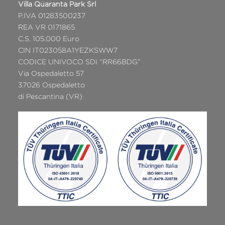
Villa Quaranta Park Srl
P.IVA 01283500237
REA VR 0171865
C.S. 105.000 Euro
CIN IT023058A1YEZKSWW7
CODICE UNIVOCO SDI “RR66BDG”
Via Ospedaletto 57
37026 Ospedaletto
di Pescantina (VR)