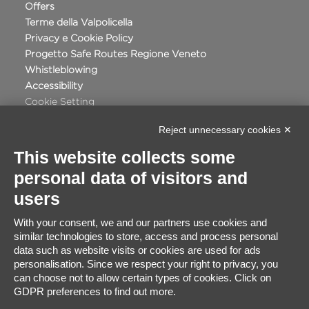
Offers
Terme della Valpolicella
Privacy e Cookie Policy
Progetto Safe Routes Regione Veneto
Whistleblowing
Accessibility
Cookie Setting
Reject unnecessary cookies ✕
This website collects some
personal data of visitors and
Certificate Satisfaction
users
91%
With your consent, we and our partners use cookies and
similar technologies to store, access and process personal
Excellent
data such as website visits or cookies are used for ads
2848
Based on
travellers ratings
personalisation. Since we respect your right to privacy, you
can choose not to allow certain types of cookies. Click on
GDPR preferences to find out more.