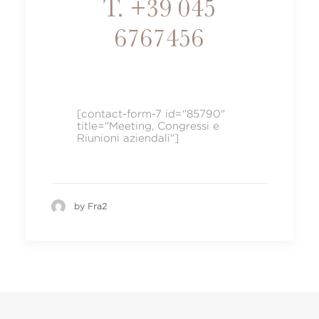
T. +39 045
6767456
[contact-form-7 id="85790"
title="Meeting, Congressi e
Riunioni aziendali"]
by Fra2