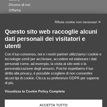
Dicono di noi
Offerte
Terme della Valpolicella
Privacy e Cookie Policy
Rifiuta cookie non necessari ✕
Accessibilità
Questo sito web raccoglie alcuni
Progetto Safe Routes Regione Veneto
dati personali dei visitatori e
VILLA QUARANTA - INTERVENTI DIGITALI
Whistleblowing
utenti
Cookie Setting
Con il tuo consenso, noi e i nostri partner utilizziamo i cookie e
tecnologie simili per archiviare, accedere ed elaborare i dati
personali come, ad esempio, la visita al sito web o la
personalizzazione degli annunci. Poiché rispettiamo il tuo
diritto alla privacy, è possibile scegliere di non consentire
Progetto: “Villa Quaranta. Interventi di innovazione
alcuni tipi di cookie. Clicca su preferenze GDPR per saperne
digitale, ecologica e di Inclusività”
di più.
Visualizza la Cookie Policy Completa
ACCETTA TUTTO