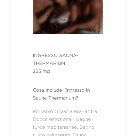
INGRESSO SAUNA-
THERMARIUM
225 mq
Cosa include l’ingresso in
Sauna-Thermarium?
Percorso (1 fascia oraria) tra
Docce emozionali, Bagno
turco mediterraneo, Bagno
turco calidarium, Sauna