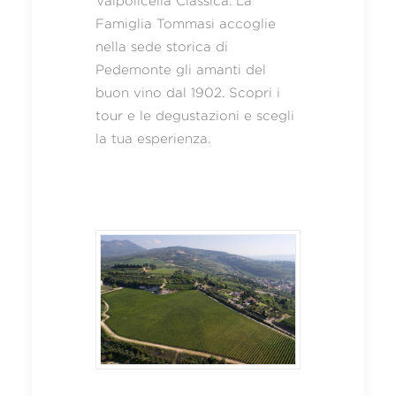
Valpolicella Classica. La
Famiglia Tommasi accoglie
nella sede storica di
Pedemonte gli amanti del
buon vino dal 1902. Scopri i
tour e le degustazioni e scegli
la tua esperienza.