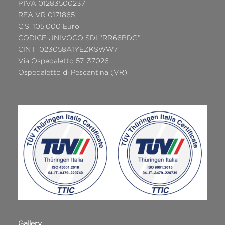
P.IVA 01283500237
REA VR 0171865
C.S. 105.000 Euro
CODICE UNIVOCO SDI “RR66BDG”
CIN IT023058A1YEZKSWW7
Via Ospedaletto 57, 37026
Ospedaletto di Pescantina (VR)
Gallery