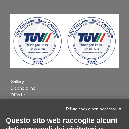
Gallery
Dicono di noi
Offerte
Terme della Valpolicella
Privacy e Cookie Policy
Rifiuta cookie non necessari ✕
Accessibilità
Questo sito web raccoglie alcuni
Progetto Safe Routes Regione Veneto
VILLA QUARANTA - INTERVENTI DIGITALI