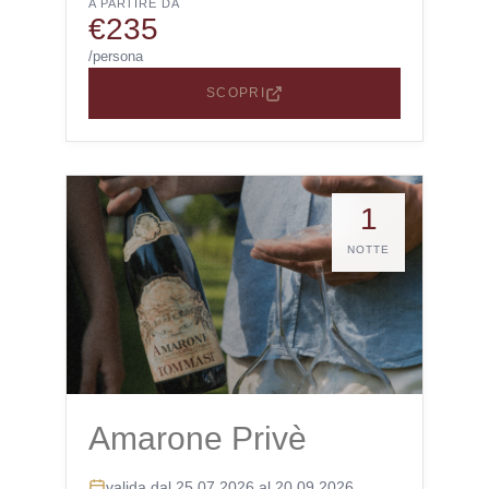
A PARTIRE DA
€235
/persona
SCOPRI
1
NOTTE
Amarone Privè
valida dal 25.07.2026 al 20.09.2026