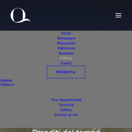
Hotel
Benessere
Ristorante
Matrimoni
Business
Offerte
Eventi
PRENOTA
VALPOLICELLA • VERONA • ITALIA
Inglese
Tedesco
Offerte esclusive
Tour esperienziali
Storicità
per il tuo soggiorno
Gallery
Dicono di noi