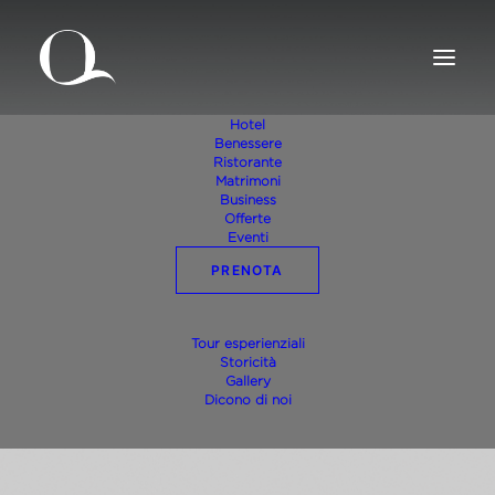
Hotel
Benessere
Ristorante
Matrimoni
Business
Offerte
Eventi
PRENOTA
Vinoterapia con Valpolicella,
Tour esperienziali
Amarone e Recioto Tommasi
Storicità
Gallery
Dicono di noi