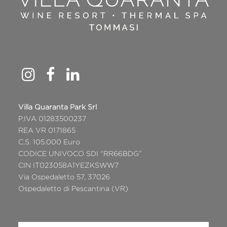
Villa Quaranta Park Srl
P.IVA 01283500237
REA VR 0171865
C.S. 105.000 Euro
CODICE UNIVOCO SDI “RR66BDG”
CIN IT023058A1YEZKSWW7
Via Ospedaletto 57, 37026
Ospedaletto di Pescantina (VR)