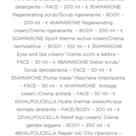
detergente – FACE – 200 ml – € 30
AMARONE
Regenerating scrub/Scrub rigenerante – BODY –
200 ml – € 45
AMARONE Regenerating
cream/Crema rigenerante – BODY – 200 ml – €
50
AMARONE Sport thermo active cream/Crema
termoattiva – BODY – 100 ml – € 35
AMARONE
Eyes and lips cream/ Crema occhi e labbra –
FACE – 30 ml – € 48
AMARONE Detox scrub/
Scrub detossinante – FACE – 50 ml – €
35
AMARONE Plump mask/ Maschera rimpolpante
– FACE – 50 ml – € 40
AMARONE Antiage
cream /Crema antietà – FACE – 50 ml – €
65
VALPOLICELLA Hydra thermal water/Acqua
termale idratante – FACE/BODY – 200 ml – €
22
VALPOLICELLA Relief legs cream/ Crema
gambe leggere – BODY – 200 ml – €
48
VALPOLICELLA Repair oil/ Olio riparatore –