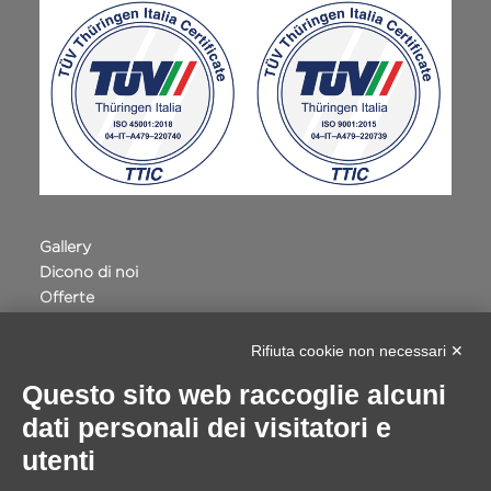
Gallery
Dicono di noi
Offerte
Terme della Valpolicella
Privacy e Cookie Policy
Rifiuta cookie non necessari ✕
Accessibilità
Questo sito web raccoglie alcuni
Progetto Safe Routes Regione Veneto
dati personali dei visitatori e
VILLA QUARANTA - INTERVENTI DIGITALI
Whistleblowing
utenti
Cookie Setting