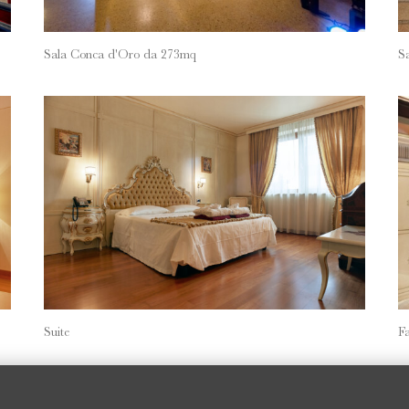
Sala Conca d'Oro da 273mq
S
Suite
F