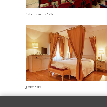
Sala Surani da 273mq
Junior Suite