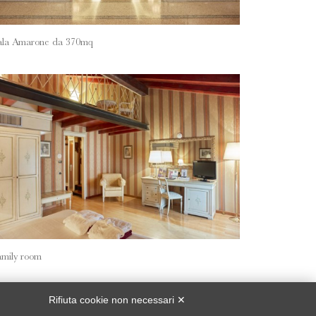
ala Amarone da 370mq
amily room
Rifiuta cookie non necessari ✕