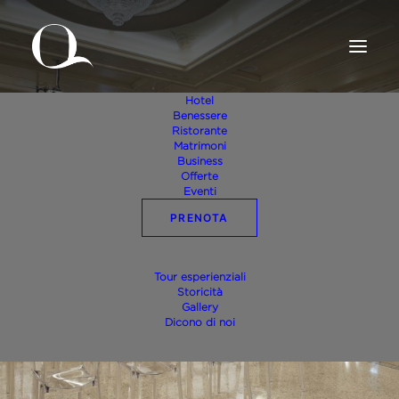
Hotel
Benessere
Ristorante
Matrimoni
Business
Offerte
Eventi
PRENOTA
Sala Cà Florian da 210mq
Tour esperienziali
Storicità
Gallery
Dicono di noi