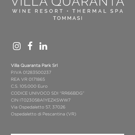
Villa Quaranta Park Srl
P.IVA 01283500237
REA VR 0171865
C.S. 105.000 Euro
CODICE UNIVOCO SDI “RR66BDG”
CIN IT023058A1YEZKSWW7
Via Ospedaletto 57, 37026
Ospedaletto di Pescantina (VR)