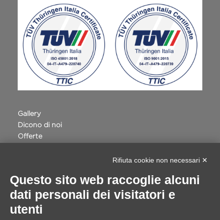
Gallery
Dicono di noi
Offerte
Terme della Valpolicella
Privacy e Cookie Policy
Rifiuta cookie non necessari ✕
Accessibilità
Questo sito web raccoglie alcuni
Progetto Safe Routes Regione Veneto
dati personali dei visitatori e
VILLA QUARANTA - INTERVENTI DIGITALI
Whistleblowing
utenti
Cookie Setting