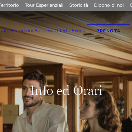
Territorio
Tour Esperienziali
Storicità
Dicono di noi
C
PRENOTA
rante
Matrimoni
Business
Offerte
Eventi
Info ed Orari