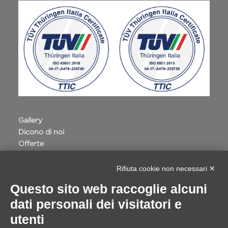
Gallery
Dicono di noi
Offerte
Terme della Valpolicella
Privacy e Cookie Policy
Rifiuta cookie non necessari ✕
Accessibilità
Questo sito web raccoglie alcuni
Progetto Safe Routes Regione Veneto
dati personali dei visitatori e
VILLA QUARANTA - INTERVENTI DIGITALI
Whistleblowing
utenti
Cookie Setting