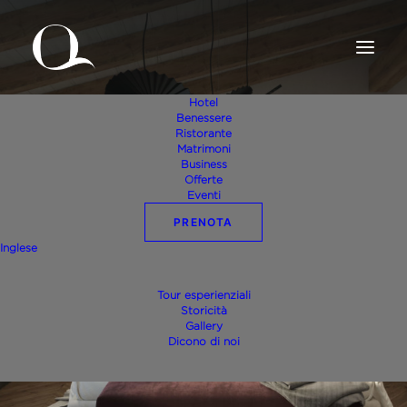
Hotel
Benessere
Ristorante
Matrimoni
Business
Offerte
Eventi
PRENOTA
Inglese
Doppia Superior
Tour esperienziali
Storicità
Gallery
Dicono di noi