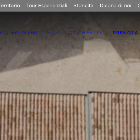
Territorio
Tour Esperienziali
Storicità
Dicono di noi
C
PRENOTA
istorante
Matrimoni
Business
Offerte
Eventi