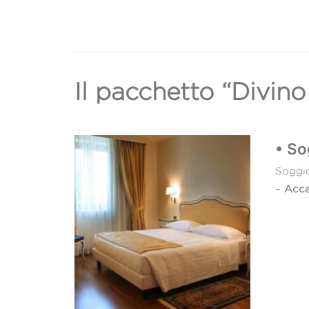
Il pacchetto “Divino
• So
Soggio
–
Acca