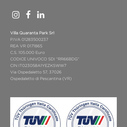
Villa Quaranta Park Srl
P.IVA 01283500237
REA VR 0171865
C.S. 105.000 Euro
CODICE UNIVOCO SDI “RR66BDG”
CIN IT023058A1YEZKSWW7
Via Ospedaletto 57, 37026
Ospedaletto di Pescantina (VR)