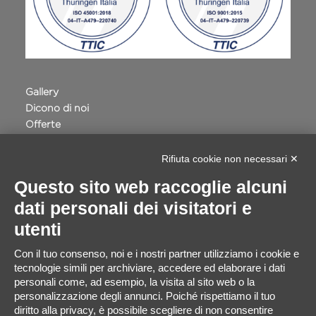
Gallery
Dicono di noi
Offerte
Terme della Valpolicella
Privacy e Cookie Policy
Rifiuta cookie non necessari ✕
Accessibilità
Questo sito web raccoglie alcuni
Progetto Safe Routes Regione Veneto
dati personali dei visitatori e
VILLA QUARANTA - INTERVENTI DIGITALI
Whistleblowing
utenti
Cookie Setting
Con il tuo consenso, noi e i nostri partner utilizziamo i cookie e
tecnologie simili per archiviare, accedere ed elaborare i dati
personali come, ad esempio, la visita al sito web o la
personalizzazione degli annunci. Poiché rispettiamo il tuo
diritto alla privacy, è possibile scegliere di non consentire
Progetto: “Villa Quaranta. Interventi di innovazione