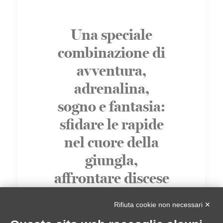
Una speciale
combinazione di
avventura,
adrenalina,
sogno e fantasia:
sfidare le rapide
nel cuore della
giungla,
affrontare discese
da brivido,
Rifiuta cookie non necessari ✕
partecipare al