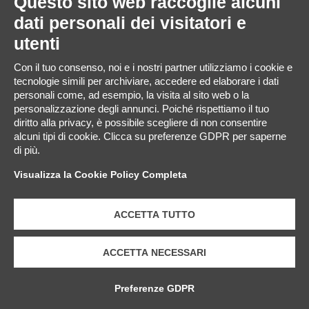
Questo sito web raccoglie alcuni
convoglio artico
dati personali dei visitatori e
di Mammut e
utenti
sognare ad occhi
Con il tuo consenso, noi e i nostri partner utilizziamo i cookie e
aperti in Fantasy
tecnologie simili per archiviare, accedere ed elaborare i dati
personali come, ad esempio, la visita al sito web o la
Kingdom e in
personalizzazione degli annunci. Poiché rispettiamo il tuo
diritto alla privacy, è possibile scegliere di non consentire
tutte le aree
alcuni tipi di cookie. Clicca su preferenze GDPR per saperne
di più.
tematizzate. Il
Visualizza la Cookie Policy Completa
divertimento è
assicurato per
ACCETTA TUTTO
tutti, anche ai più
ACCETTA NECESSARI
piccini!
Preferenze GDPR